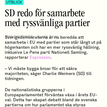
UTBLICK
SD redo för samarbete
med ryssvänliga partier
EMIL NORDFJELL
Sverigedemokraterna är nu beredda att
3 JUNI 2024
samarbeta i EU med partier som står långt ut på
högerkanten och har en mer ryssvänlig hållning,
inklusive Le Pens parti Nationell Samling,
rapporterar
Expressen
.
– Vi måste bygga broar för att säkra
majoriteten, säger Charlie Weimers (SD) till
tidningen.
De nationalistiska grupperna i
Europaparlamentet förväntas växa i årets EU-
val. Detta har skapat debatt bland de svenska
partierna om hur parlamentet ska styras