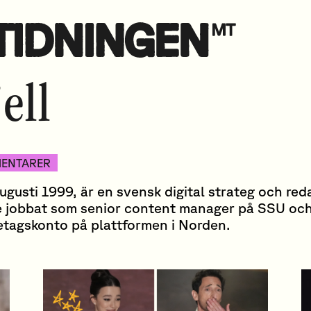
ell
ENTARER
augusti 1999, är en svensk digital strateg och re
re jobbat som senior content manager på SSU oc
etagskonto på plattformen i Norden.