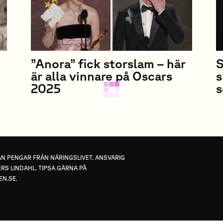
”Anora” fick storslam – här
S
är alla vinnare på Oscars
s
2025
s
TAN PENGAR FRÅN NÄRINGSLIVET. ANSVARIG
RS LINDAHL. TIPSA GÄRNA PÅ
EN.SE
.