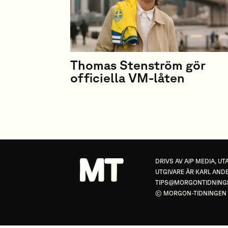
Thomas Stenström gör
officiella VM-låten
DRIVS AV
AIP MEDIA
, U
UTGIVARE ÄR KARL ANDE
TIPS@MORGONTIDNING
© MORGON-TIDNINGEN