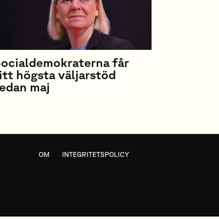
ocialdemokraterna får
itt högsta väljarstöd
edan maj
OM
INTEGRITETSPOLICY