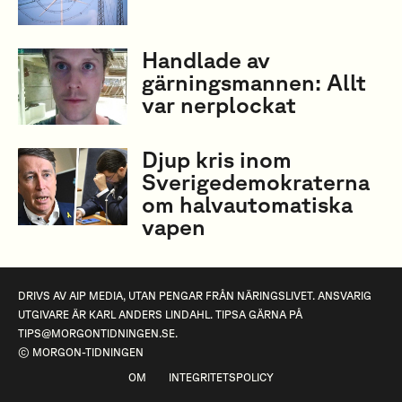
Handlade av
gärningsmannen: Allt
var nerplockat
Djup kris inom
Sverige­­­­demokraterna
om halvautomatiska
vapen
DRIVS AV
AIP MEDIA
, UTAN PENGAR FRÅN NÄRINGSLIVET. ANSVARIG
UTGIVARE ÄR KARL ANDERS LINDAHL. TIPSA GÄRNA PÅ
TIPS@MORGONTIDNINGEN.SE
.
© MORGON-TIDNINGEN
OM
INTEGRITETSPOLICY