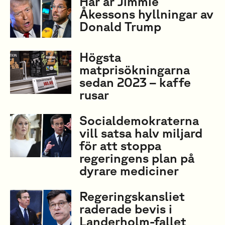
Här är Jimmie
Åkessons hyllningar av
Donald Trump
Högsta
matprisökningarna
sedan 2023 – kaffe
rusar
Socialdemokraterna
vill satsa halv miljard
för att stoppa
regeringens plan på
dyrare mediciner
Regeringskansliet
raderade bevis i
Landerholm-fallet