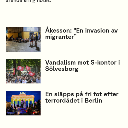
ärende kring hotet.
Åkesson: ”En invasion av
migranter”
Vandalism mot S-kontor i
Sölvesborg
En släpps på fri fot efter
terrordådet i Berlin