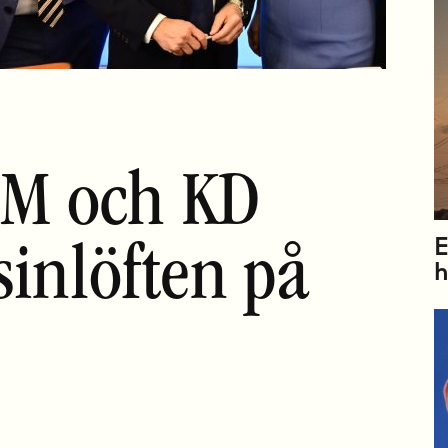
, M och KD
E
inlöften på
h