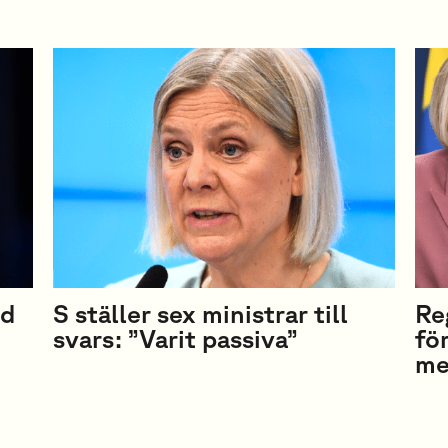
ad
S ställer sex ministrar till
Re
svars: ”Varit passiva”
fö
me