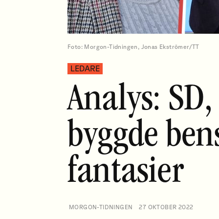
Foto: Morgon-Tidningen, Jonas Ekströmer/TT
LEDARE
Analys: SD
byggde bens
fantasier
MORGON-TIDNINGEN
27 OKTOBER 2022