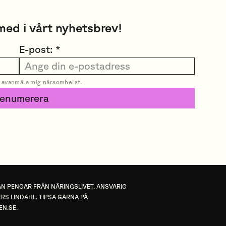
med i vårt nyhetsbrev!
E-post: *
n avanmäla mig närsomhelst.
renumerera
TAN PENGAR FRÅN NÄRINGSLIVET. ANSVARIG
RS LINDAHL. TIPSA GÄRNA PÅ
EN.SE
.