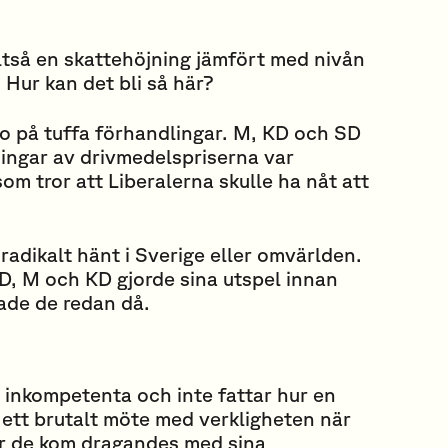
alltså en skattehöjning jämfört med nivån
 Hur kan det bli så här?
ro på tuffa förhandlingar. M, KD och SD
ningar av drivmedelspriserna var
om tror att Liberalerna skulle ha nåt att
 radikalt hänt i Sverige eller omvärlden.
D, M och KD gjorde sina utspel innan
hade de redan då.
r inkompetenta och inte fattar hur en
 ett brutalt möte med verkligheten när
r de kom dragandes med sina