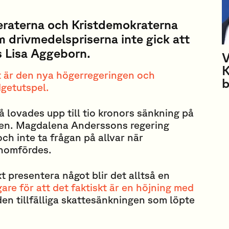
raterna och Kristdemokraterna
m drivmedelspriserna inte gick att
s Lisa Aggeborn.
V
K
 är den nya högerregeringen och
b
getutspel.
å lovades upp till tio kronors sänkning på
nen. Magdalena Anderssons regering
ch inte ta frågan på allvar när
enomfördes.
t presentera något blir det alltså en
gare för att det faktiskt är en höjning med
en tillfälliga skattesänkningen som löpte