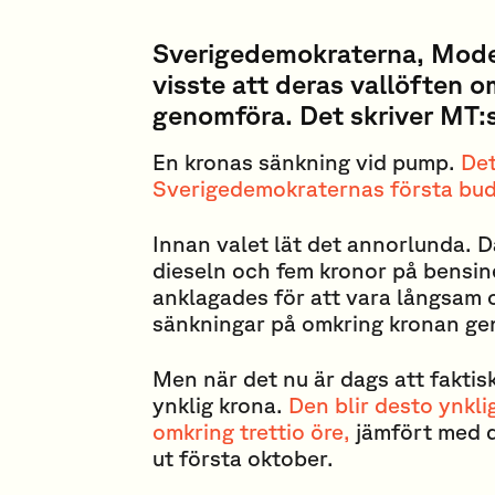
Sverigedemokraterna, Mode
visste att deras vallöften o
genomföra. Det skriver MT:
En kronas sänkning vid pump.
Det
Sverigedemokraternas första bud
Innan valet lät det annorlunda. D
dieseln och fem kronor på bensi
anklagades för att vara långsam o
sänkningar på omkring kronan g
Men när det nu är dags att faktisk
ynklig krona.
Den blir desto ynkli
omkring trettio öre,
jämfört med d
ut första oktober.