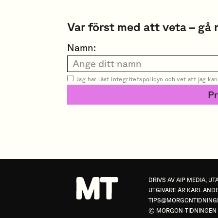
Var först med att veta – gå 
Namn:
Jag har läst
integritetspolicyn
och vet att jag ka
P
DRIVS AV
AIP MEDIA
, U
UTGIVARE ÄR KARL ANDE
TIPS@MORGONTIDNING
© MORGON-TIDNINGEN