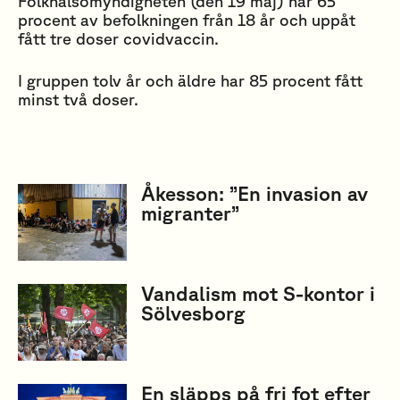
Folkhälsomyndigheten (den 19 maj) har 65
procent av befolkningen från 18 år och uppåt
fått tre doser covidvaccin.
I gruppen tolv år och äldre har 85 procent fått
minst två doser.
Åkesson: ”En invasion av
migranter”
Vandalism mot S-kontor i
Sölvesborg
En släpps på fri fot efter