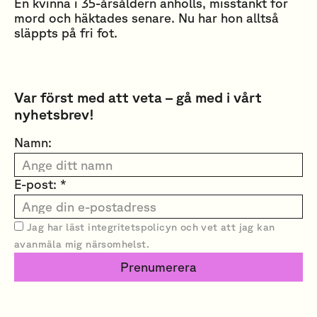
En kvinna i 35-årsåldern anhölls, misstänkt för
mord och häktades senare. Nu har hon alltså
släppts på fri fot.
Var först med att veta – gå med i vårt
nyhetsbrev!
Namn:
E-post: *
Jag har läst
integritetspolicyn
och vet att jag kan
avanmäla mig närsomhelst.
Prenumerera