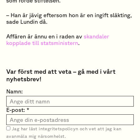
som rörde stiftelsen.
– Han är jävig eftersom hon är en ingift släkting,
sade Lundin då.
Affären är ännu en i raden av
skandaler
kopplade till statsministern
.
Var först med att veta – gå med i vårt
nyhetsbrev!
Namn:
E-post: *
Jag har läst
integritetspolicyn
och vet att jag kan
avanmäla mig närsomhelst.