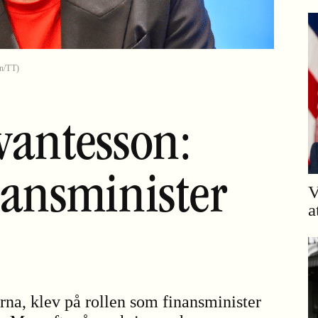
on/TT)
vantesson:
nansminister
V
a
na, klev på rollen som finansminister