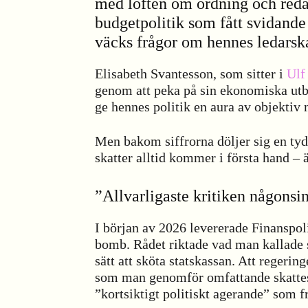
med löften om ordning och reda.
budgetpolitik som fått svidande 
väcks frågor om hennes ledarsk
Elisabeth Svantesson, som sitter i
Ulf
genom att peka på sin ekonomiska utbi
ge hennes politik en aura av objektiv
Men bakom siffrorna döljer sig en tydl
skatter alltid kommer i första hand – 
”Allvarligaste kritiken någonsi
I början av 2026 levererade Finanspol
bomb. Rådet riktade vad man kallade s
sätt att sköta statskassan. Att regering
som man genomför omfattande skattes
”kortsiktigt politiskt agerande” som f