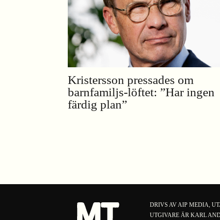
Kristersson pressades om
barnfamiljs-löftet: ”Har ingen
färdig plan”
DRIVS AV
AIP MEDIA
, U
UTGIVARE ÄR KARL AND