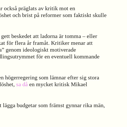
r också präglats av kritik mot en
öshet och brist på reformer som faktiskt skulle
 gett beskedet att ladorna är tomma – eller
t för flera år framåt. Kritiker menar att
na” genom ideologiskt motiverade
ndlingsutrymmet för en eventuell kommande
 en högerregering som lämnar efter sig stora
slöshet,
sa då
en mycket kritisk Mikael
att lägga budgetar som främst gynnar rika män,