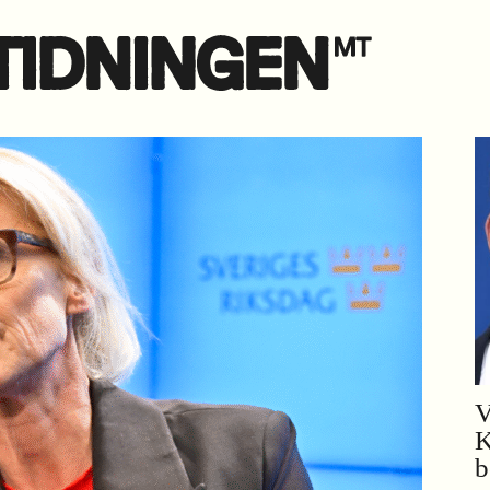
V
K
b