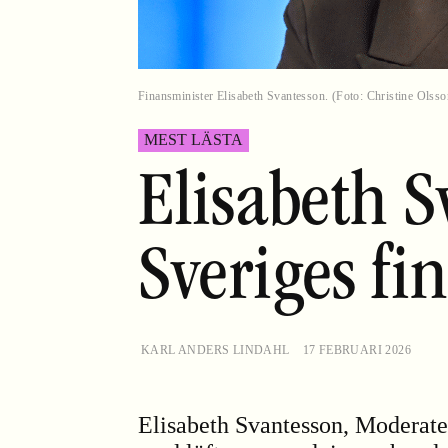
Finansminister Elisabeth Svantesson. (Foto: Christine Olss
MEST LÄSTA
Elisabeth S
Sveriges fi
KARL ANDERS LINDAHL
17 FEBRUARI 2026
Elisabeth Svantesson, Moderater