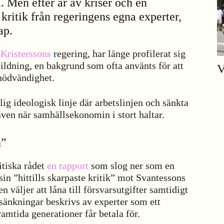
 Men efter år av kriser och en
kritik från regeringens egna experter,
ap.
 Kristerssons
regering, har länge profilerat sig
ldning, en bakgrund som ofta använts för att
V
 nödvändighet.
ig ideologisk linje där arbetslinjen och sänkta
även när samhällsekonomin i stort haltar.
n”
itiska rådet
en rapport
som slog ner som en
in ”hittills skarpaste kritik” mot Svantessons
en väljer att låna till försvarsutgifter samtidigt
änkningar beskrivs av experter som ett
ramtida generationer får betala för.