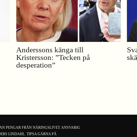
Anderssons känga till
Sva
Kristersson: ”Tecken på
skä
desperation”
TAN PENGAR FRÅN NÄRINGSLIVET. ANSVARIG
ERS LINDAHL. TIPSA GÄRNA PÅ