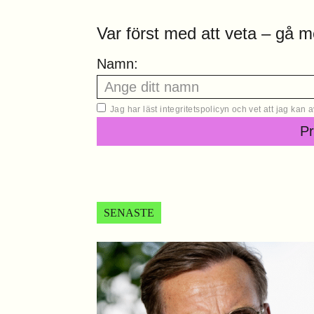
Var först med att veta – gå m
Namn:
Jag har läst
integritetspolicyn
och vet att jag kan
P
SENASTE