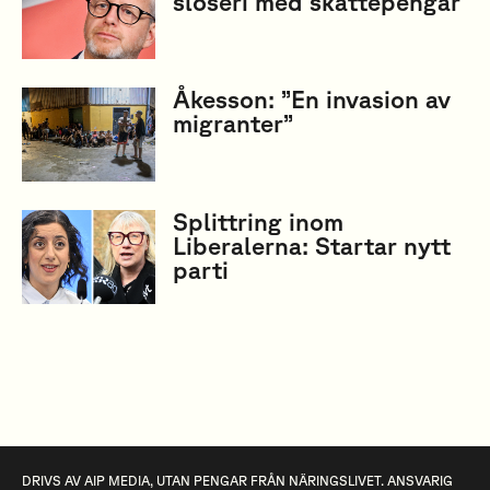
slöseri med skattepengar
Åkesson: ”En invasion av
migranter”
Splittring inom
Liberalerna: Startar nytt
parti
DRIVS AV
AIP MEDIA
, UTAN PENGAR FRÅN NÄRINGSLIVET. ANSVARIG