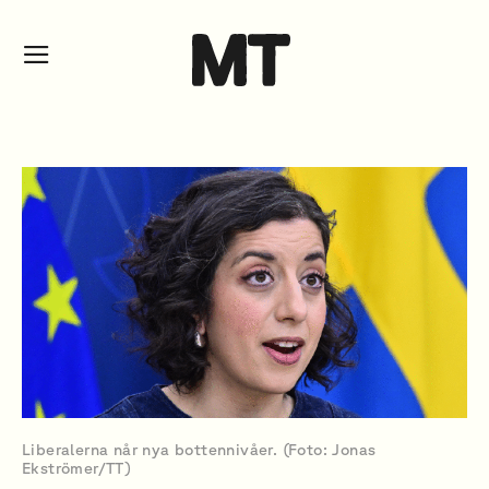
Liberalerna når nya bottennivåer. (Foto: Jonas
Ekströmer/TT)