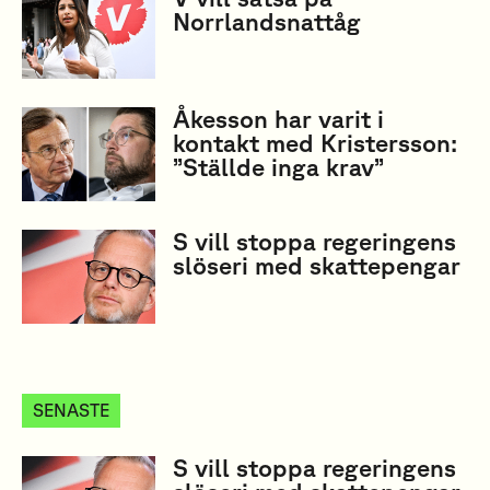
Norrlandsnattåg
Åkesson har varit i
kontakt med Kristersson:
”Ställde inga krav”
S vill stoppa regeringens
slöseri med skattepengar
SENASTE
S vill stoppa regeringens