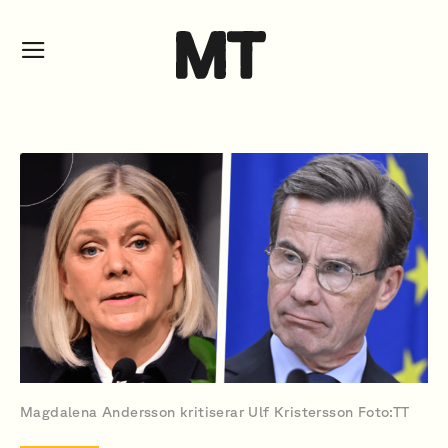
Magdalena Andersson kritiserar Ulf Kristersson Foto:TT