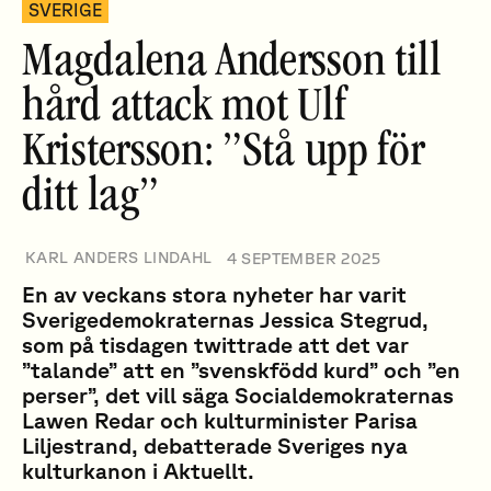
SVERIGE
Magdalena Andersson till
hård attack mot Ulf
Kristersson: ”Stå upp för
ditt lag”
KARL ANDERS LINDAHL
4 SEPTEMBER 2025
En av veckans stora nyheter har varit
Sverigedemokraternas Jessica Stegrud,
som på tisdagen twittrade att det var
”talande” att en ”svenskfödd kurd” och ”en
perser”, det vill säga Socialdemokraternas
Lawen Redar och kulturminister Parisa
Liljestrand, debatterade Sveriges nya
kulturkanon i Aktuellt.