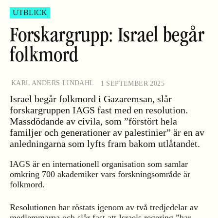
UTBLICK
Forskargrupp: Israel begår
folkmord
KARL ANDERS LINDAHL
1 SEPTEMBER 2025
Israel begår folkmord i Gazaremsan, slår
forskargruppen IAGS fast med en resolution.
Massdödande av civila, som ”förstört hela
familjer och generationer av palestinier” är en av
anledningarna som lyfts fram bakom utlåtandet.
IAGS är en internationell organisation som samlar
omkring 700 akademiker vars forskningsområde är
folkmord.
Resolutionen har röstats igenom av två tredjedelar av
medlemmarna och slår fast att Israels regering ”har