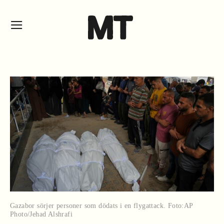
Gazabor sörjer personer som dödats i en flygattack. Foto:AP
Photo/Jehad Alshrafi