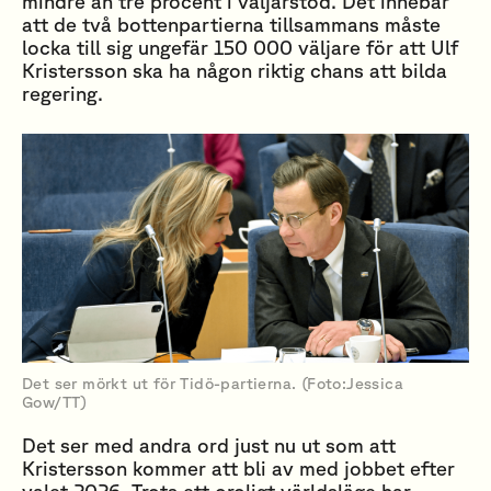
mindre än tre procent i väljarstöd. Det innebär
att de två bottenpartierna tillsammans måste
locka till sig ungefär 150 000 väljare för att Ulf
Kristersson ska ha någon riktig chans att bilda
regering.
Det ser mörkt ut för Tidö-partierna. (Foto:Jessica
Gow/TT)
Det ser med andra ord just nu ut som att
Kristersson kommer att bli av med jobbet efter
valet 2026. Trots ett oroligt världsläge har