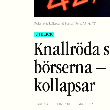
Teslas aktie kollapsar på börsen. Foto: AP via TT
UTBLICK
Knallröda s
börserna – 
kollapsar
KARL ANDERS LINDAHL
10 MARS 2025