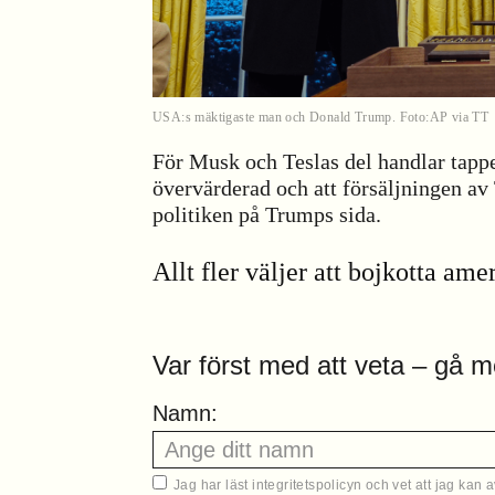
USA:s mäktigaste man och Donald Trump. Foto:AP via TT
För Musk och Teslas del handlar tappe
övervärderad och att försäljningen av 
politiken på Trumps sida.
Allt fler väljer att bojkotta am
Var först med att veta – gå m
Namn:
Jag har läst
integritetspolicyn
och vet att jag kan