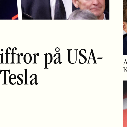
iffror på USA-
Å
K
Tesla