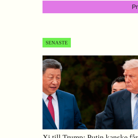
P
SENASTE
Xi till Trump: Putin kanske får