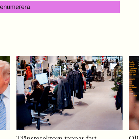
renumerera
Tjänstesektorn tappar fart
Olj