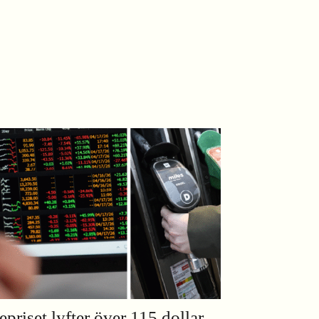
epriset lyfter över 115 dollar