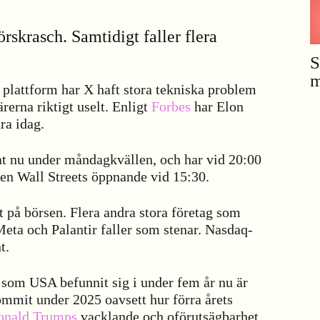
örskrasch. Samtidigt faller flera
S
m
 plattform har X haft stora tekniska problem
erna riktigt uselt. Enligt
Forbes
har Elon
ra idag.
at nu under måndagkvällen, och har vid 20:00
sen Wall Streets öppnande vid 15:30.
 på börsen. Flera andra stora företag som
eta och Palantir faller som stenar. Nasdaq-
t.
 som USA befunnit sig i under fem år nu är
mmit under 2025 oavsett hur förra årets
onald Trumps
vacklande och oförutsägbarhet