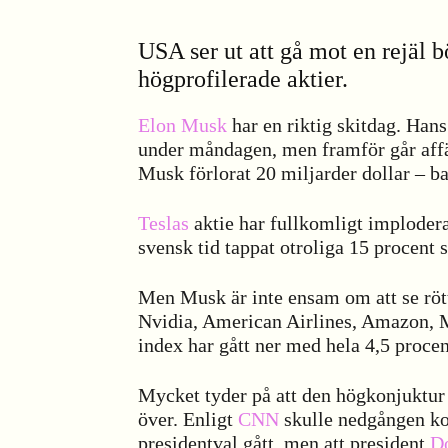
USA ser ut att gå mot en rejäl b
högprofilerade aktier.
Elon Musk
har en riktig skitdag. Hans
under måndagen, men framför går affär
Musk förlorat 20 miljarder dollar – ba
Teslas
aktie har fullkomligt imploder
svensk tid tappat otroliga 15 procent 
Men Musk är inte ensam om att se rött
Nvidia, American Airlines, Amazon, M
index har gått ner med hela 4,5 procen
Mycket tyder på att den högkonjuktur
över. Enligt
CNN
skulle nedgången ko
presidentval gått, men att president
D