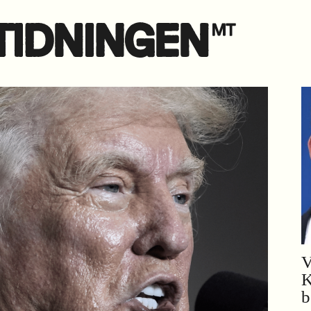
V
K
b