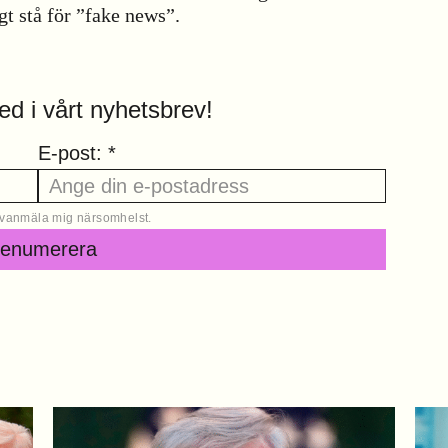
 stå för ”fake news”.
ed i vårt nyhetsbrev!
E-post: *
 avanmäla mig närsomhelst.
renumerera