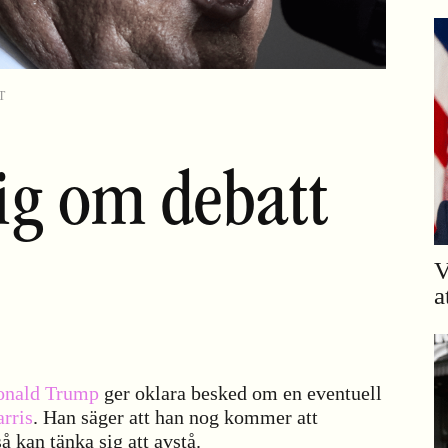
T
ig om debatt
V
a
onald Trump
ger oklara besked om en eventuell
rris
. Han säger att han nog kommer att
 kan tänka sig att avstå.