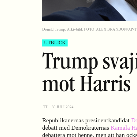
Donald Trump. Arkivbild. FOTO: ALEX BRANDON/AP/T
UTBLICK
Trump svaj
mot Harris
TT
30 JULI 2024
Republikanernas presidentkandidat
D
debatt med Demokraternas
Kamala Ha
debattera mot henne, men att han också