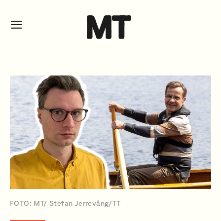
FOTO: MT/ Stefan Jerrevång/TT