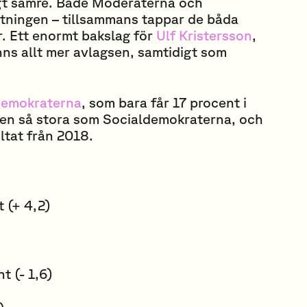
igt sämre. Både Moderaterna och
tningen – tillsammans tappar de båda
r. Ett enormt bakslag för
Ulf Kristersson
,
ns allt mer avlagsen, samtidigt som
demokraterna
, som bara får 17 procent i
ten så stora som Socialdemokraterna, och
ultat från 2018.
 (+ 4,2)
)
t (- 1,6)