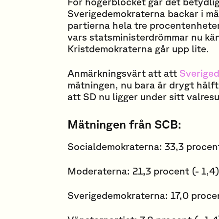
För högerblocket går det betydl
Sverigedemokraterna backar i mä
partierna hela tre procentenhete
vars statsministerdrömmar nu kän
Kristdemokraterna går upp lite.
Anmärkningsvärt att att
Sverige
mätningen, nu bara är drygt hälf
att SD nu ligger under sitt valres
Mätningen från SCB:
Socialdemokraterna: 33,3 procent
Moderaterna: 21,3 procent (- 1,4
Sverigedemokraterna: 17,0 procen