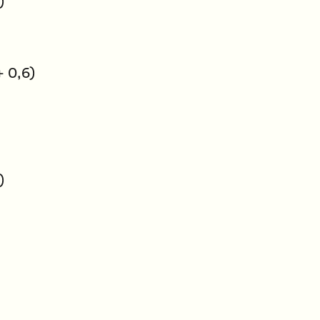
)
+ 0,6)
)