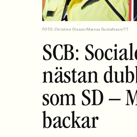
FOTO: Christine Olsson/Marcus Gustafsson/TT
SCB: Socia
nästan dubb
som SD – M
backar