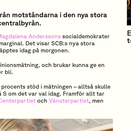
rån motståndarna i den nya stora
centralbyrån.
E
agdalena Anderssons
socialdemokrater
t
 marginal. Det visar SCB:s nya stora
äpptes idag på morgonen.
inionsmätning, och brukar kunna ge en
 bli.
 procents stöd i mätningen – alltså skulle
å S om det var val idag. Framför allt tar
Centerpartiet
och
Vänsterpartiet
, men