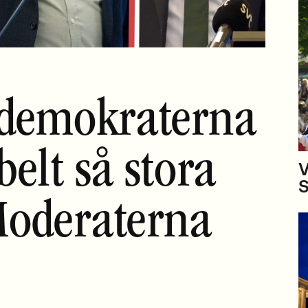
ldemokraterna
elt så stora
V
S
oderaterna