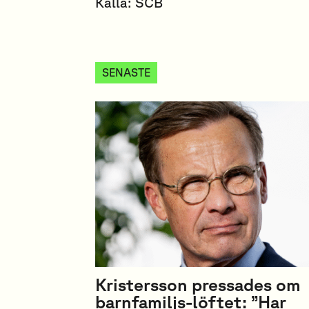
Källa: SCB
SENASTE
Kristersson pressades om
barnfamiljs-löftet: ”Har