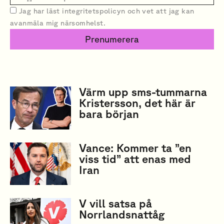
Jag har läst
integritetspolicyn
och vet att jag kan
avanmäla mig närsomhelst.
Prenumerera
Värm upp sms-tummarna
Kristersson, det här är
bara början
Vance: Kommer ta ”en
viss tid” att enas med
Iran
V vill satsa på
Norrlandsnattåg