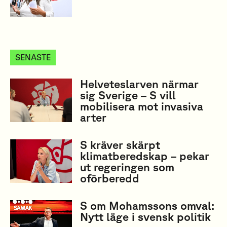
SENASTE
Helveteslarven närmar
sig Sverige – S vill
mobilisera mot invasiva
arter
S kräver skärpt
klimatberedskap – pekar
ut regeringen som
oförberedd
S om Mohamssons omval:
Nytt läge i svensk politik